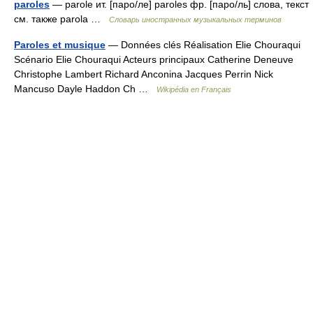
paroles
— parole ит. [паро/ле] paroles фр. [паро/ль] слова, текст
см. также parola …
Словарь иностранных музыкальных терминов
Paroles et musique
— Données clés Réalisation Elie Chouraqui
Scénario Elie Chouraqui Acteurs principaux Catherine Deneuve
Christophe Lambert Richard Anconina Jacques Perrin Nick
Mancuso Dayle Haddon Ch …
Wikipédia en Français