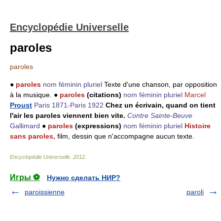
Encyclopédie Universelle
paroles
paroles
●
paroles
nom féminin pluriel
Texte d'une chanson, par opposition
à la musique. ●
paroles
(citations)
nom féminin pluriel
Marcel
Proust
Paris 1871-Paris 1922
Chez un écrivain, quand on tient
l'air les paroles viennent bien vite.
Contre Sainte-Beuve
Gallimard
●
paroles
(expressions)
nom féminin pluriel
Histoire
sans paroles,
film, dessin que n'accompagne aucun texte.
Encyclopédie Universelle
.
2012
.
Игры ⚽
Нужно сделать НИР?
paroissienne
paroli