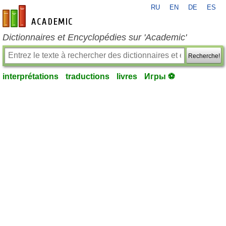
RU
EN
DE
ES
fr-academic.com
Dictionnaires et Encyclopédies sur 'Academic'
Recherche!
interprétations
traductions
livres
Игры ⚽